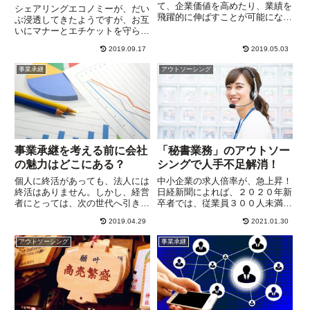
て、企業価値を高めたり、業績を
シェアリングエコノミーが、だい
飛躍的に伸ばすことが可能になり
ぶ浸透してきたようですが、お互
ます。アウトソーシングという
いにマナーとエチケットを守らな
と、繁忙期に派遣社員やアルバイ
いと思わぬトラブルに。シェアリ
トを頼んだり、自社で製造できな
2019.09.17
2019.05.03
ングは、自分の所有物であって
い部品を外部業者に注文したりす
も、他人に使ってもらうわけです
事業承継
アウトソーシング
ることが頭に浮かんできま
から、それなりにメンテナンスは
す。”う...
必要です。使いたくなければ使っ
て...
事業承継を考える前に会社
「秘書業務」のアウトソー
の魅力はどこにある？
シングで人手不足解消！
個人に終活があっても、法人には
中小企業の求人倍率が、急上昇！
終活はありません。しかし、経営
日経新聞によれば、２０２０年新
者にとっては、次の世代へ引き継
卒者では、従業員３００人未満の
ぐことが”終活”です。つまり、事
求人倍率が８．６２倍。全体の求
2019.04.29
2021.01.30
業承継。”自分の代でおしまい” と
人倍率が１．８３倍なので、その
考えている経営者もいます。家族
差は歴然。以前このサイトでも、
アウトソーシング
事業承継
経営の会社であれば、それでいい
中小企業が正社員の採用を前提と
かもしれませんが、多くの...
して会社を運営維持していくこ
と...