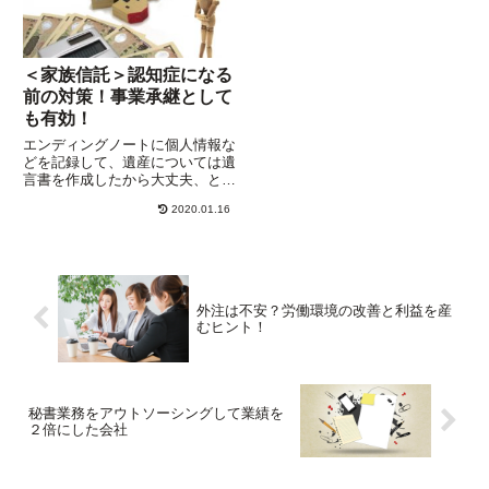
＜家族信託＞認知症になる
前の対策！事業承継として
も有効！
エンディングノートに個人情報な
どを記録して、遺産については遺
言書を作成したから大丈夫、と思
ったら間違い。もし、認知症にな
2020.01.16
ったら？ そんなときの準備が、
「家族信託」！認知症になると、
日常的な買い物などをのぞいた法
律的な行為、たとえば不動産の
売...
外注は不安？労働環境の改善と利益を産
むヒント！
秘書業務をアウトソーシングして業績を
２倍にした会社