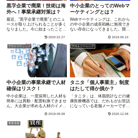
黒字企業で廃業！技術は海
中小企業のとってのWebマ
外へ！事業承継対策は？
ーケティングとは？
最近、”黒字企業で廃業”とのニュ
Webマーケティングは、これから
ースが取り上げられることが多く
の中小企業の成長戦略に無視でき
なりました。今に始まったことで
ない存在になってきました。限ら
はありませんが、残念なニュース
れた広告費で最大の成果を引き出
2020.02.27
2019.06.10
です。なかには、１０人以上の従
すことは、事業規模にかかわらず
業員をかかえて廃業する企業も。
大きなテーマです。Google広告
アウトソーシング
アウトソーシング
消費者にとって、中小零細企業の
のＡＩ推進が、中小企業にとって
廃業はあまり関係ない、と思う...
強力な開拓ツールになる可能性
も・・・
中小企業の事業承継で人材
タニタ「個人事業主」制度
確保はリスク！
はたして得か損か？
中小企業は、一度採用した人材を
「タニタ」は、体脂肪計などの健
簡単には異動・配置転換できませ
康医療機器では、だれもがお世話
ん。大企業が求める人材のイメー
になっている老舗メーカーです。
ジとは大きく違うことを理解して
タニタが、2017年に導入した
2019.06.08
2020.12.08
おく必要があります。大企業が目
「個人事業主」制度は、社員の希
指しているのはＡＩを軸にした戦
望で正社員から個人事業主へ移行
事業承継
略。中小企業には別の強みがあ
できるというもの。なお、タニ
り、それを生かすのは・・・
タ・谷田千里社長によれば、
202...