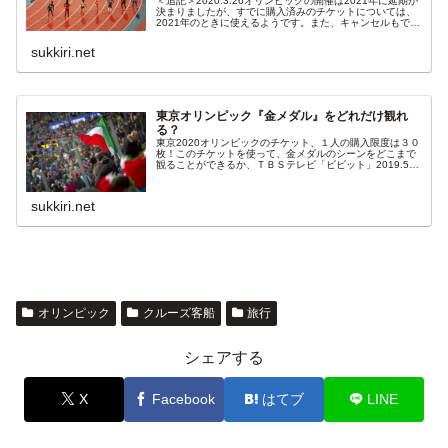
＜追記＞2020.3.26オリンピックの開催は2021年に延期が
決まりましたが、すでに購入済みのチケットについては、
2021年のときに使えるようです。また、キャンセルもでき
るとのことなので、一安心ですね。<追記>2019.7.4...
sukkiri.net
東京オリンピック『金メダル』をどれだけ観れ
る？
東京2020オリンピックのチケット、１人の購入限度は３０
枚！このチケットを使って、金メダルのシーンをどこまで
観ることができるか、ＴＢＳテレビ「ビビット」2019.5.8
で、シミュレーションをしていました。このうち２枚は、
「開会式」と「閉会式...
sukkiri.net
オリンピック
クルーズ客船
旅行
シェアする
X
Facebook
はてブ
LINE