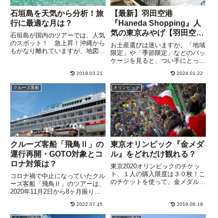
石垣島を天気から分析！旅
【最新】羽田空港
行に最適な月は？
『Haneda Shopping』人
気の東京みやげ【羽田空港
石垣島が国内のツアーでは、人気
限定】が買える！
のスポット！ 急上昇！沖縄から
お土産選びは迷いますが、「地域
もかなり離れていますが、地図で
限定」や「季節限定」などのパッ
見ると距離感がわかりにくいです
ケージを見ると、つい手にとって
が、なんと沖縄からの距離が３０
しまいますね。なかでも羽田空港
０ｋｍもあります。周辺には、宮
2019.03.21
2024.01.22
が運営する公式通販サイトの【羽
古島や竹富島など、急激に知名度
田空港限定】は、ちょっと特別。
クルーズ客船
オリンピック
が上がってきた島々があり、と
【羽田空港限定】は、有名ブラン
て...
ドのスイーツや雑貨などの人気
商...
クルーズ客船「飛鳥Ⅱ」の
東京オリンピック『金メダ
運行再開・GOTO対象とコ
ル』をどれだけ観れる？
ロナ対策は？
東京2020オリンピックのチケッ
ト、１人の購入限度は３０枚！こ
コロナ禍で中止になっていたクル
のチケットを使って、金メダルの
ーズ客船「飛鳥Ⅱ」のツアーは、
シーンをどこまで観ることができ
2020年11月2日から8ヶ月振りに
るか、ＴＢＳテレビ「ビビット」
再開され、2021年3月には「世界
2019.5.8で、シミュレーションを
2022.07.15
2019.06.19
一周ツアー」の企画もありまし
していました。このうち２枚は、
た。実施されたかどうかについて