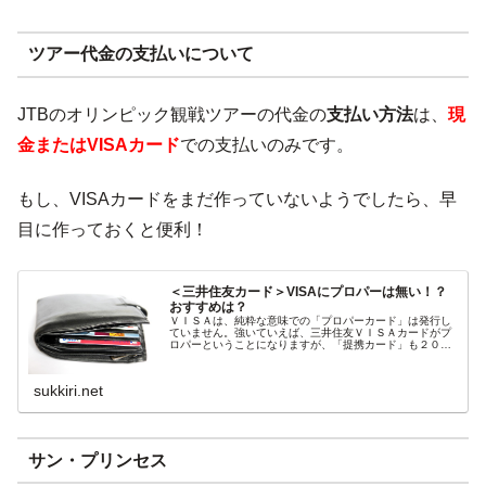
ツアー代金の支払いについて
JTBのオリンピック観戦ツアーの代金の
支払い方法
は、
現
金またはVISAカード
での支払いのみです。
もし、VISAカードをまだ作っていないようでしたら、早
目に作っておくと便利！
＜三井住友カード＞VISAにプロパーは無い！？
おすすめは？
ＶＩＳＡは、純粋な意味での「プロパーカード」は発行し
ていません。強いていえば、三井住友ＶＩＳＡカードがプ
ロパーということになりますが、「提携カード」も２００
種類以上！提携先のポイントが目的という方もいますが、
信用上はプロパーが魅力！それに海...
sukkiri.net
サン・プリンセス