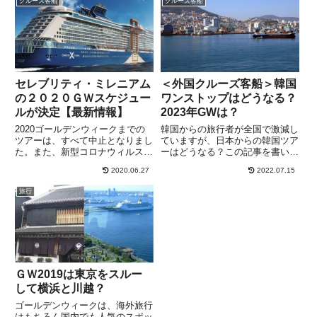
クルーズ客船
クルーズ客船
「開会式」と「閉会式...
は確認していませんが、クルーズ
客船ツアーの本格的な再...
セレブリティ・ミレニアム
＜外国クルーズ客船＞韓国
の２０２０ＧＷスケジュー
ワンストップはどうなる？
ルが決定【最新情報】
2023年GWは？
2020ゴールデンウィークまでの
韓国からの旅行者が全国で激減し
ツアーは、すべて中止となりまし
ていますが、日本からの韓国ツア
た。また、新型コロナウィルス対
ーはどうなる？この記事を書いた
応として、新たなキャンセルのル
ときは日韓関係が不安定でした
2020.06.27
2022.07.15
ールが発表されていますので、以
が、現在は改善され、2023年度
下の記事を参考にしてください。
には、「ダイヤモンドプリンセ
旅行
豪華クルーズ客船「セレブリテ
ス」「クイーン・エリザベス」な
ィ・ミレニアム」の２０２０ゴ
どのツアーがたくさん企画されて
ー...
い...
ＧＷ2019は東京をスルー
して横浜と川越？
ゴールデンウィークは、海外旅行
はもちろん国内でも人気のスポッ