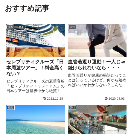
おすすめ記事
クルーズ客船
旅行
セレブリティクルーズ「日
血管若返り運動！一人じゃ
本周遊ツアー」！料金高く
続けられないなら・・・
ない？
血管若返りが健康の秘訣だってこ
とは知っているけど、何から始め
セレブリティクルーズの豪華客船
ればいいかわからない？こんな
「セレブリティ・ミレニアム」の
方、多いんじゃないでしょうか。
日本ツアーは世界中から絶賛！
私も同じです。健康を考えなるべ
「セレブリティ・ミレニアムで航
く車を使わず歩くようにしていま
2022.12.25
2020.04.03
く日本周遊１０日間２０１９」の
すが、運動量は多分足りない！で
募集開始ですが、おススメの客室
旅行
旅行
も、自分の健康状態をチェックで
３タイプは早目に無くなってしま
き...
いそう！ポイントを詳しく解説！