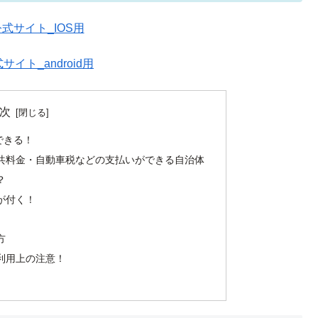
y公式サイト_IOS用
式サイト_android用
次
できる！
で公共料金・自動車税などの支払いができる自治体
？
トが付く！
方
い利用上の注意！