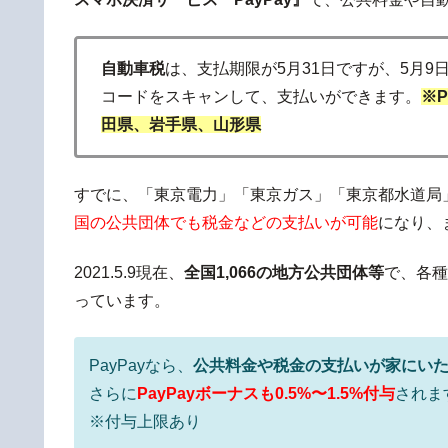
自動車税
は、支払期限が5月31日ですが、5月9
コードをスキャンして、支払いができます。
※
田県、岩手県、山形県
すでに、「東京電力」「東京ガス」「東京都水道局
国の公共団体でも税金などの支払いが可能
になり、
2021.5.9現在、
全国1,066の地方公共団体等
で、各種
っています。
PayPayなら、
公共料金や税金の支払いが家にい
さらに
PayPayボーナスも0.5%〜1.5%付与
されま
※付与上限あり