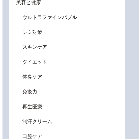
美容と健康
ウルトラファインバブル
、国民健康保険税（普通徴収）
シミ対策
スキンケア
齢者医療保険料、水道料金、下水道使用料、保育料、学童保
ダイエット
体臭ケア
免疫力
普通徴収）、国民健康保険税（普通徴収）
再生医療
制汗クリーム
給食費、介護保険料、後期高齢者医療保険料
口腔ケア