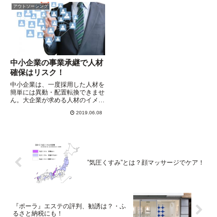
フワークに・・・。TVや動画を
たみたいな感覚に・・・。そもそ
アウトソーシング
通じて紹介される職人技に、外国
も、サラリーマンは会社にとって
人も魅了されていることは、某
は１パーツに過ぎません。中小
T...
企...
中小企業の事業承継で人材
確保はリスク！
中小企業は、一度採用した人材を
簡単には異動・配置転換できませ
ん。大企業が求める人材のイメー
ジとは大きく違うことを理解して
2019.06.08
おく必要があります。大企業が目
指しているのはＡＩを軸にした戦
略。中小企業には別の強みがあ
り、それを生かすのは・・・
”気圧くすみ”とは？顔マッサージでケア！
『ポーラ』エステの評判、勧誘は？・ふ
るさと納税にも！