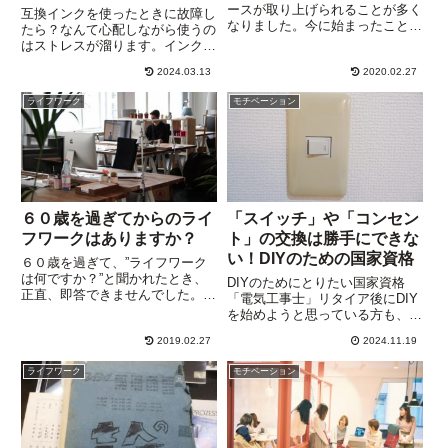
由
ースが取り上げられることが多く
互換インクを使ったときに故障し
なりました。今に始まったことで
たら？なんて心配しながら使うの
はありませんが、残念なニュース
はストレスが溜ります。インクに
です。なかには、１０人以上の従
よる目詰まりは純正品も同じ。互
業員をかかえて廃業する企業も。
2024.03.13
2020.02.27
換インクを選ぶポイントと快適に
消費者にとって、中小零細企業の
つかうためのヒントが見つかりま
ライフワーク
モチベーション
廃業はあまり関係ない、と思う...
す。目からウロコ、意外と知られ
ていないプリンターの使い方
は・・・
６０歳を過ぎてからのライ
「スイッチ」や「コンセン
フワークはありますか？
ト」の交換は勝手にできな
い！DIYのための国家資格
６０歳を過ぎて、”ライフワーク
は何ですか？”と聞かれたとき、
DIYのためにとりたい国家資格
正直、即答できませんでした。サ
「電気工事士」リタイア後にDIY
ラリーマン生活が長いと、会社の
を始めようと思っている方も、多
リズムに組み込まれてそこから抜
いのではないでしょうか。DIYと
け出すことがなかなかできないん
2019.02.27
2024.11.19
いえば、木工での家具づくり、障
ですね。会社の軸になって仕事を
子やふすまの張替え、簡単な内装
ライフワーク
モチベーション
回しているように見えても、所
工事が定番ですが、古い戸建てに
詮...
住んでいると、水回りや電気...