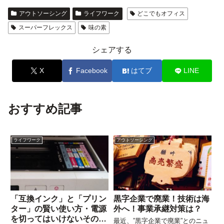
アウトソーシング
ライフワーク
どこでもオフィス
スーパーフレックス
味の素
シェアする
X
Facebook
はてブ
LINE
おすすめ記事
ライフワーク
アウトソーシング
「互換インク」と「プリン
黒字企業で廃業！技術は海
ター」の賢い使い方・電源
外へ！事業承継対策は？
を切ってはいけないその理
最近、”黒字企業で廃業”とのニュ