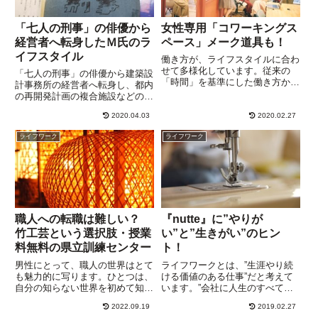
「七人の刑事」の俳優から
女性専用「コワーキングス
経営者へ転身したＭ氏のラ
ペース」メーク道具も！
イフスタイル
働き方が、ライフスタイルに合わ
せて多様化しています。従来の
「七人の刑事」の俳優から建築設
「時間」を基準にした働き方か
計事務所の経営者へ転身し、都内
ら、「スキルと成果」が評価基準
の再開発計画の複合施設などの設
になることで、働く場所も時間も
計に携わっているＭ氏のライフワ
自由化？要求されたニーズに応え
2020.04.03
2020.02.27
ークの秘密を紹介します。高齢に
ることができさえすれば、いいわ
なってからも、新しい友人知人が
ライフワーク
ライフワーク
けです。毎日、満員電車に揺られ
増えているその秘密は、クラブツ
て余...
ーリズム「東海道五十三次あるき
旅」！
職人への転職は難しい？
『nutte』に”やりが
竹工芸という選択肢・授業
い”と”生きがい”のヒン
料無料の県立訓練センター
ト！
男性にとって、職人の世界はとて
ライフワークとは、”生涯やり続
も魅力的に写ります。ひとつは、
ける価値のある仕事”だと考えて
自分の知らない世界を初めて知る
います。”会社に人生のすべてを
驚き、そして自分でもやってみた
かけきました”というと格好はい
2022.09.19
2019.02.27
いという願望、もしかしたらライ
いですが、人生そこでやりつくし