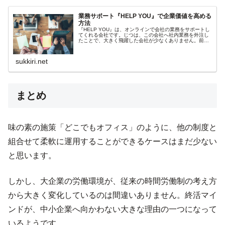
業務サポート『HELP YOU』で企業価値を高める
方法
『HELP YOU』は、オンラインで会社の業務をサポートし
てくれる会社です。じつは、この会社へ社内業務を外注し
たことで、大きく飛躍した会社が少なくありません。前の
記事で触れましたが、東証一部上場企業の㈱アカツキが大
きく飛躍した背景にも、HE...
sukkiri.net
まとめ
味の素の施策「どこでもオフィス」のように、他の制度と
組合せて柔軟に運用することができるケースはまだ少ない
と思います。
しかし、大企業の労働環境が、従来の時間労働制の考え方
から大きく変化しているのは間違いありません。終活マイ
ンドが、中小企業へ向かわない大きな理由の一つになって
いるようです。