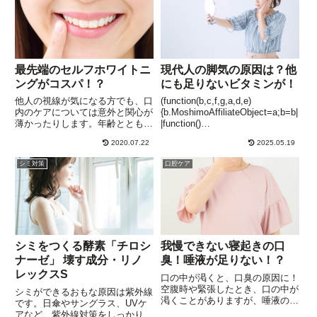
ていても、かゆい部分に爪を立
500mL、日本酒（...
て...
最先端のセルフホワイトニ
現代人の脚気の原因は？他
ングがコスパ！？
にも足りないビタミンが！
他人の視線が気になる方でも、口
(function(b,c,f,g,a,d,e)
内のケアについては意外と関心が
{b.MoshimoAffiliateObject=a;b=b|
薄かったりします。年齢とともに
|function()
歯の黄ばみが強くなってきて初め
{arguments.currentScript=c.curre
2020.07.22
2025.05.19
て、なんとかしなきゃという気持
ntScript||c.scripts;(...
ちに。普通に歯磨きをしてもなか
シミ対策
口腔ケア
なかもとの色には戻りませんか
ら、ホワイトニングが頭に浮かび
ま...
シミをつくる酵素「チロシ
我慢できない寝起きの口
ナーゼ」 壊す成分・リノ
臭！唾液が足りない！？
レックスS
口の中が渇くと、口臭の原因に！
空腹時や緊張したとき、口の中が
シミができるおもな原因は紫外線
渇くことがありますが、唾液の分
です。日傘やサングラス、UVケ
泌が減っている状態ですね。とく
アなど、紫外線対策をしっかりや