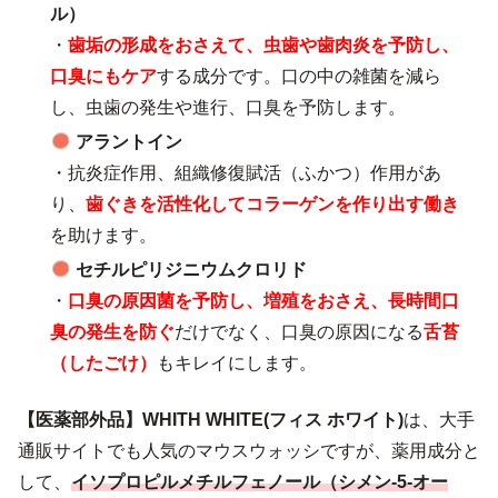
ル）
・
歯垢の形成をおさえて、虫歯や歯肉炎を予防し、
口臭にもケア
する成分です。口の中の雑菌を減ら
し、虫歯の発生や進行、口臭を予防します。
アラントイン
・抗炎症作用、組織修復賦活（ふかつ）作用があ
り、
歯ぐきを活性化してコラーゲンを作り出す働き
を助けます。
セチルピリジニウムクロリド
・
口臭の原因菌を予防し、増殖をおさえ、長時間口
臭の発生を防ぐ
だけでなく、口臭の原因になる
舌苔
（したごけ）
もキレイにします。
【医薬部外品】WHITH WHITE(フィス ホワイト)
は、大手
通販サイトでも人気のマウスウォッシですが、薬用成分と
して、
イソプロピルメチルフェノール（シメン-5-オー