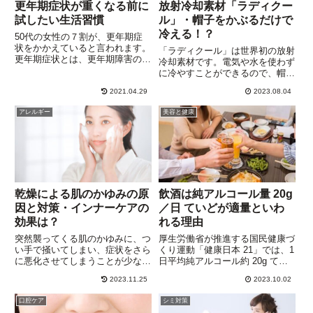
更年期症状が重くなる前に
放射冷却素材「ラディクー
試したい生活習慣
ル」・帽子をかぶるだけで
冷える！？
50代の女性の７割が、更年期症
状をかかえていると言われます。
「ラディクール」は世界初の放射
更年期症状とは、更年期障害のよ
冷却素材です。電気や水を使わず
うに日常生活に支障をきたすこと
に冷やすことができるので、帽子
が無く、他の病気をともなわない
や日傘、サンシェード、さらには
症状のことだそうですが、ほとん
2021.04.29
2023.08.04
建物の外装などにも使われはじめ
どの50代の女性が更年期症状に
ています。「ラディクール」素材
アレルギー
美容と健康
悩まされていることに驚かされ
の冷却効果について、帽子を他社
ま...
製品を同じ状況で比較したとこ
ろ...
乾燥による肌のかゆみの原
飲酒は純アルコール量 20g
因と対策・インナーケアの
／日 ていどが適量といわ
効果は？
れる理由
突然襲ってくる肌のかゆみに、つ
厚生労働省が推進する国民健康づ
い手で掻いてしまい、症状をさら
くり運動「健康日本 21」では、1
に悪化させてしまうことが少なく
日平均純アルコール約 20g てい
ありません。すぐにかゆみ止めの
どなら”節度ある適度な飲酒”とし
2023.11.25
2023.10.02
クリームを塗るか、氷で冷やすこ
ています。純アルコール約 20g
とができなければ、掻かずに我慢
は、お酒に換算すると、ビール
口腔ケア
シミ対策
するのはまず無理。ムダとわかっ
（アルコール度数５％）：