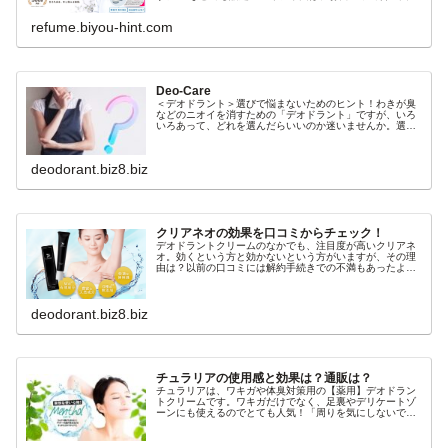
悪玉菌などのフローラバランスを整えてくれるスーパー乳
酸菌です。『ロイテリ お口のサ
refume.biyou-hint.com
Deo-Care
＜デオドラント＞選びで悩まないためのヒント！わきが臭
などのニオイを消すための「デオドラント」ですが、いろ
いろあって、どれを選んだらいいのか迷いませんか。選び
方の基本をおさえておけば、デオドラントクリーム選びに
悩むことはありません！デオドラン
deodorant.biz8.biz
クリアネオの効果を口コミからチェック！
デオドラントクリームのなかでも、注目度が高いクリアネ
オ。効くという方と効かないという方がいますが、その理
由は？以前の口コミには解約手続きでの不満もあったよう
ですが、価格変更とあわせて実質的に定期縛りも無くなり
ました。《医薬部外品》クリアネオ
deodorant.biz8.biz
チュラリアの使用感と効果は？通販は？
チュラリアは、ワキガや体臭対策用の【薬用】デオドラン
トクリームです。ワキガだけでなく、足裏やデリケートゾ
ーンにも使えるのでとても人気！「周りを気にしないで靴
を脱げた」「脇シミができなくなった」「汗が止まりサラ
サラ！」という口コミがあるなかで