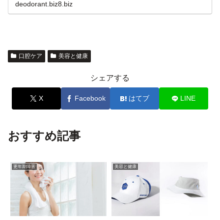
deodorant.biz8.biz
口腔ケア
美容と健康
シェアする
X
Facebook
はてブ
LINE
おすすめ記事
更年期障害
美容と健康