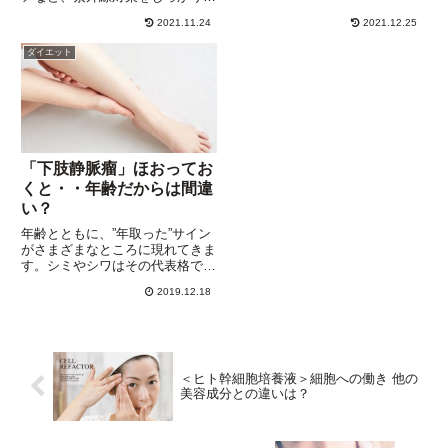
に朝起き抜けの口臭は、他人に嗅
っても、年齢とともに増えてくる
がれたくない！唾液が減ると口臭
2021.11.24
2021.12.25
シミは悩みのタネ。日光黒子（に
がキツくなる！ケアの方法は？唾
っこうこくし）と呼ばれるシミの
ダイエット
液には、口腔内の細菌の増殖を
原因は、おもに紫外線によるもの
防...
です。顔だけでなく、手や腕、
背...
「下肢静脈瘤」ほおってお
くと・・年齢だからは間違
い？
年齢とともに、”年取った”サイン
がさまざまなところに現れてきま
す。シミやシワはその代表格です
が、「下肢静脈瘤」もその一つ。
2019.12.18
足のふくらはぎのあたりに、１ｍ
ｍにも満たない細い静脈が皮膚の
あたりに浮き出てくるのが、その
兆候。さらにひどくなると、ボ...
＜ヒト幹細胞培養液＞細胞への働き 他の
美容成分との違いは？