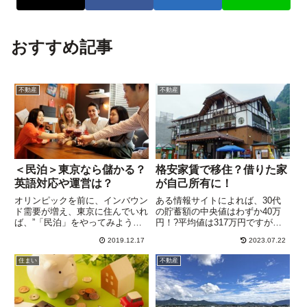
おすすめ記事
不動産
不動産
＜民泊＞東京なら儲かる？
格安家賃で移住？借りた家
英語対応や運営は？
が自己所有に！
オリンピックを前に、インバウン
ある情報サイトによれば、30代
ド需要が増え、東京に住んでいれ
の貯蓄額の中央値はわずか40万
ば、”「民泊」をやってみようか
円！?平均値は317万円ですが、
な・・”なんて方もいると思いま
人数が少なくても、貯蓄額がかな
2019.12.17
2023.07.22
す。子供が独立して”空き部屋”が
り高額な人の分が上乗せされてし
ある家も少なくないでしょう。そ
まうので、あまり参考になりませ
住まい
不動産
のまま放置しても物置代わりにな
ん。中央値は、人数的に真ん中の
るだけなら、「民泊」で副収入...
人の数値なので、一般的な数字...