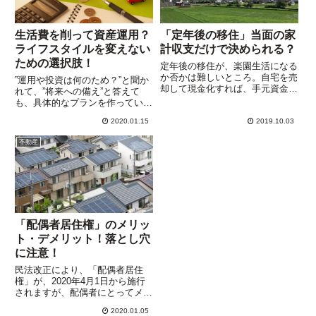
生活費を削って資産運用？
「定年後の移住」当面の家
ライフスタイルを変えない
計収支だけで決められる？
ための選択肢！
定年後の移住が、楽園生活になる
か否かは難しいところ。自宅を売
”運用や投資は何のため？”と聞か
却して現金化すれば、手元資金に
れて、”将来への備え”と答えて
余裕ができますから、その後のラ
も、具体的なプランを作っている
イフスタイルによっては、かなり
人は少ないでしょう。たとえ10
ゆとりのある生活を満喫できま
2020.01.15
2019.10.03
年後、20年後までのプランがあ
す。体力があり健康で、自分の好
ったとしても、数年後には修正が
不動産
きなことをのやれるうちは、どこ
必要になるのは、企業の事業計画
で...
と同じ。そもそも、いくら貯蓄...
「配偶者居住権」のメリッ
ト・デメリット！落とし穴
に注意！
民法改正により、「配偶者居住
権」が、2020年4月1日から施行
されますが、配偶者にとってメリ
ットだけとは限らないようです。
2020.01.05
「配偶者居住権」とは、被相続人