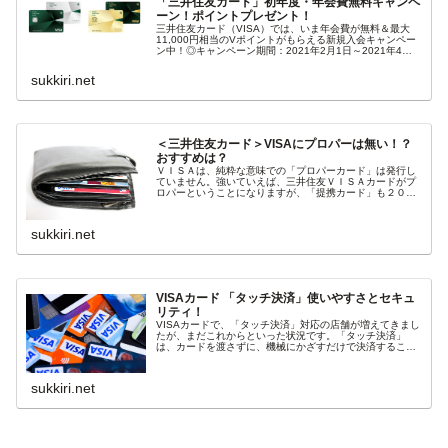
「三井住友カード」初年度・年会費無料キャンペ
ーン！ポイントプレゼント！
三井住友カード（VISA）では、いま年会費が無料＆最大
11,000円相当のVポイントがもらえる新規入会キャンペー
ン中！◎キャンペーン期間：2021年2月1日～2021年4月
30日●初年度年会費無料！●最大11,000円相当のVポイント
プレゼ...
sukkiri.net
＜三井住友カード＞VISAにプロパーは無い！？
おすすめは？
ＶＩＳＡは、純粋な意味での「プロパーカード」は発行し
ていません。強いていえば、三井住友ＶＩＳＡカードがプ
ロパーということになりますが、「提携カード」も２００
種類以上！提携先のポイントが目的という方もいますが、
信用上はプロパーが魅力！それに海...
sukkiri.net
VISAカード 「タッチ決済」使いやすさとセキュ
リティ！
VISAカードで、「タッチ決済」対応の店舗が増えてきまし
たが、まだこれからといった状況です。「タッチ決済」
は、カードを渡さずに、機械にかざすだけで決済すること
ができる方式のことで、非接触型IC決済のことです。非接
触型では、「SUICA」「P...
sukkiri.net