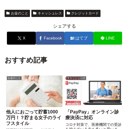
お金のこと
キャッシュレス
クレジットカード
シェアする
X
Facebook
はてブ
LINE
おすすめ記事
お金のこと
キャッシュレス
他人におごって貯蓄1000
「PayPay」オンライン診
万円！？貯まる女子のライ
療決済に対応
フスタイル
コロナ対策で、医療機関での受診