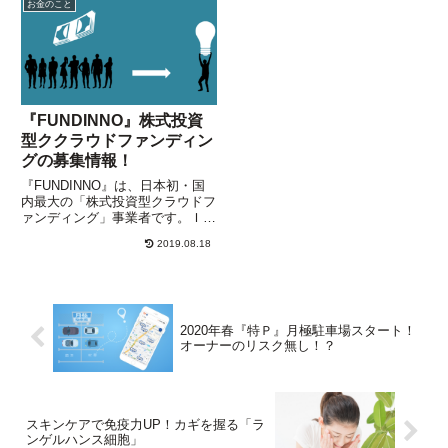
お金のこと
すが、すでにリタイアしていた
接触型IC決済のことです。非接触
ら、老後のための準備資金を取り
型では、「SUICA」「P...
崩...
『FUNDINNO』株式投資
型ククラウドファンディン
グの募集情報！
『FUNDINNO』は、日本初・国
内最大の「株式投資型クラウドフ
ァンディング」事業者です。ＩＰ
Ｏを目指す非上場企業の株式を取
2019.08.18
得できることから、プロの投資家
も数多く参加しています。新規募
集ではすぐに応募上限に到達する
人気！今回の７３号案件は・・・
2020年春『特Ｐ』月極駐車場スタート！
オーナーのリスク無し！？
スキンケアで免疫力UP！カギを握る「ラ
ンゲルハンス細胞」