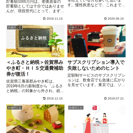
を控えている方も多いと思いま
貯蓄額1000万円は、老後資金の
す。慢性疾患などで、これまで定
貯蓄額としては十分ではありませ
期的に診察を受けてきた方は、と
んが、現役世代にとって、まずは
ても不便を感じているはずです
クリアしておきたい金額です。食
が、そんなときに便利なのが「オ
2019.11.14
2020.06.10
費やお小遣いを切りつめる貯蓄プ
ンライン診療」。「オンライン診
ランもありますが、あまり無理を
お金のこと
お金のこと
療」には、おもに次のようなメリ
すると、健康にも精神的にもよく
ット...
ありません。無理しないで10...
＜ふるさと納税＞佐賀県み
サブスクリプション導入で
やき町・ＨＩＳ交通費補助
失敗しないためのヒント
券が復活！
定額制サービスのサブスクリプシ
ョンは、飲食店でも急速に広がり
佐賀県三養基郡みやき町は、
を見せています。東京では、ソフ
2019年6月の新制度から「ふるさ
トバンク系列の「ビューン」が、
と納税」の対象から外され、総務
2019年5月から、飲食店やネイル
省の発表では、除外期間は少なく
サロン、ヨガ教室などを対象とし
2019.12.10
2019.07.21
とも2020年9月以降までとしてい
て、サブスクリプション「定額制
ます。この記事については、過去
お金のこと
お金のこと
メニュー」の導入支援サービ...
の返礼品の参考にしてください。
ふるさと納税は、納税者には...