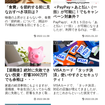
「食費」を節約する前に見
＜PayPay＞あと払い（一
なおすべき項目は？
括）が可能に！でもキャン
ペーン対象外？
物価の上昇がとまらない中、食費
の「節約術」について、雑誌や
PayPayが、４月１５日から「あ
TV番組の特集を目にすることが
と払い（一括）」が可能になりま
増えました。あるTV番組で紹介
したが、利用できるのは、一部の
されたのは、３人家族で食費が月
利用者に限定されています。対象
２万円という節約のカリスマ主
2022.11.09
2021.01.22
者は、PayPayアプリのトップ
婦。野菜は家庭菜園で調達と思い
に、”あと払い”アイコンが表示さ
お金のこと
キャッシュレス
きや、そうではないようです。ス
れますが、対象者の基準は明らか
ーパ...
にされていません。対象...
【退職後】絶対に失敗でき
VISAカード 「タッチ決
ない投資・貯蓄3000万円
済」使いやすさとセキュリ
でも余裕は・・・
ティ！
家庭の経済事情にもよりますが、
VISAカードで、「タッチ決済」
退職後、年金生活に入ってから投
対応の店舗が増えてきましたが、
資に失敗して、貯蓄を大きく取り
まだこれからといった状況です。
くずしてしまったら再起はむずか
「タッチ決済」は、カードを渡さ
2022.08.09
2022.03.28
しいでしょう。現役世代なら、コ
ずに、機械にかざすだけで決済す
ツコツ貯めて再チャレンジできま
ることができる方式のことで、非