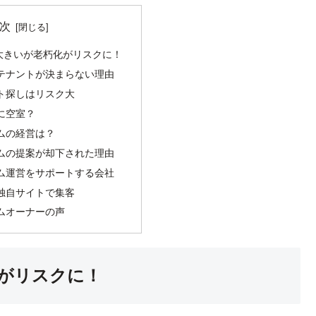
次
大きいが老朽化がリスクに！
テナントが決まらない理由
ト探しはリスク大
に空室？
ムの経営は？
ムの提案が却下された理由
ム運営をサポートする会社
独自サイトで集客
ムオーナーの声
がリスクに！