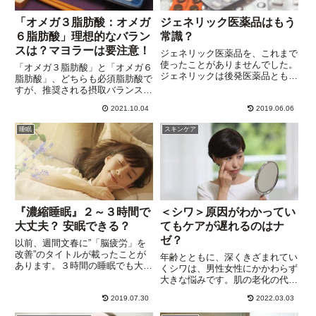
「オメガ３脂肪酸：オメガ
ジェネリック医薬品はもう
６脂肪酸」理想的なバラン
常識？
スは？マヨラーは要注意！
ジェネリック医薬品を、これまで
使ったことがありませんでした。
「オメガ３脂肪酸」と「オメガ６
ジェネリックは後発医薬品とも呼
脂肪酸」、どちらも必須脂肪酸で
ばれますが、先発医薬品と比べる
すが、推奨される摂取バランスに
と信頼感が薄く、一部のジェネリ
ついては諸説あります。NHKの
ックについては医療関係者の間で
2021.10.04
2019.06.06
番組「美と健康！アブラの新常
その効果を疑問視する声があった
識」では、「オメガ３脂肪酸１：
睡眠
スキンケア
のも事実です。そんなジェネリ
オメガ６脂肪酸２」。第一薬品工
ッ...
業㈱のＨＰによれば、理想の摂取
量...
『濃縮睡眠』２～３時間で
＜シワ＞原因がわかってい
大丈夫？ 安眠できる？
てもケアが遅れるのはナ
ゼ？
以前、週間文春に”「脳疲労」を
改善”のタイトルが載ったことが
年齢とともに、深くきざまれてい
あります。３時間の睡眠でも大丈
くシワは、男性女性にかかわらず
夫という「濃縮睡眠」の記事。著
大きな悩みです。肌の老化の代名
名な財界人のなかには、睡眠時間
詞ともいえるシワですが、資生堂
2～3時間、なんて達人もいるよ
2019.07.30
2022.03.03
のHPでは、シワの原因として次
うですが、考えたこともありませ
の項目を挙げています。 年齢に