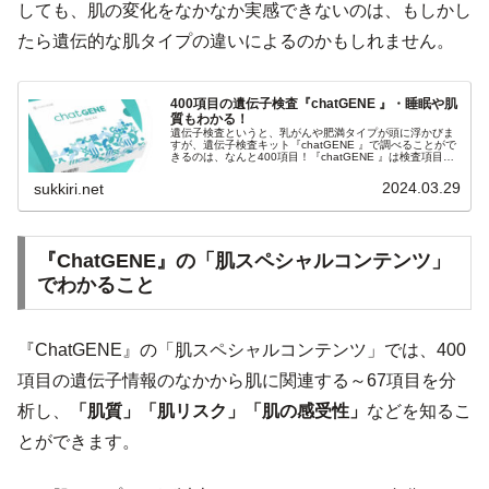
しても、肌の変化をなかなか実感できないのは、もしかし
たら遺伝的な肌タイプの違いによるのかもしれません。
400項目の遺伝子検査『chatGENE 』・睡眠や肌
質もわかる！
遺伝子検査というと、乳がんや肥満タイプが頭に浮かびま
すが、遺伝子検査キット『chatGENE 』で調べることがで
きるのは、なんと400項目！『chatGENE 』は検査項目数
が多いだけでなく、１項目あたり15円程度！なので、費用
的にも従来の...
2024.03.29
sukkiri.net
『ChatGENE』の「肌スペシャルコンテンツ」
でわかること
『ChatGENE』の「肌スペシャルコンテンツ」では、400
項目の遺伝子情報のなかから肌に関連する～67項目を分
析し、
「肌質」「肌リスク」「肌の感受性」
などを知るこ
とができます。