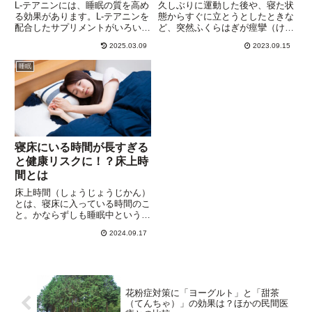
L-テアニンには、睡眠の質を高め
久しぶりに運動した後や、寝た状
る効果があります。L-テアニンを
態からすぐに立とうとしたときな
配合したサプリメントがいろいろ
ど、突然ふくらはぎが痙攣（けい
発売されていますが、何を基準に
れん）し、強烈な痛みがおそって
2025.03.09
2023.09.15
選べばいいのか迷います。サプリ
くることがあります。”こむら返
を価格だけで決めるのは、ちょっ
り”です。なんの兆候もないとこ
睡眠
と心配！製造工場や他の原材料、
ろからいきなりの激痛ですから、
それに配合量も気になります。
対応が遅れることが多く、額に
冷...
寝床にいる時間が長すぎる
と健康リスクに！？床上時
間とは
床上時間（しょうじょうじかん）
とは、寝床に入っている時間のこ
と。かならずしも睡眠中というわ
けではありません。高齢になると
2024.09.17
「早寝早起き」になりますが、寝
床につくのが早くても入眠できな
いまま布団に横になっているだけ
の時間が長くなります。入眠で
き...
花粉症対策に「ヨーグルト」と「甜茶
（てんちゃ）」の効果は？ほかの民間医