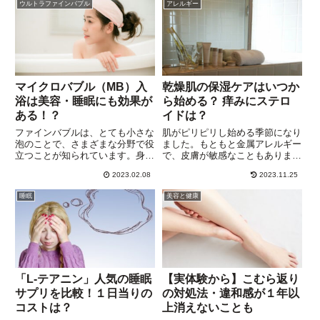
ウルトラファインバブル
アレルギー
んね。やはり、最低7時間、で
ともない肌の弾力が低下 年齢に
き...
ともない肌の水分量が低下 乾
燥...
マイクロバブル（MB）入
乾燥肌の保湿ケアはいつか
浴は美容・睡眠にも効果が
ら始める？ 痒みにステロ
ある！？
イドは？
ファインバブルは、とても小さな
肌がピリピリし始める季節になり
泡のことで、さまざまな分野で役
ました。もともと金属アレルギー
立つことが知られています。身近
で、皮膚が敏感なこともあります
なところでは、ウルトラファイン
が、空気が乾燥する季節になる
2023.02.08
2023.11.25
バブル（UFB）シャワーで肌の汚
と、太ももの内側にピリピリとし
れを落とす効果が、テレビCMで
た感触があらわれます。毎年、わ
睡眠
美容と健康
も衝撃を与えました。リンナイの
かっていることなので、夏の終わ
最新の研究によれば、マイクロ...
りごろから保湿に重点を置いたス
キ...
「L-テアニン」人気の睡眠
【実体験から】こむら返り
サプリを比較！１日当りの
の対処法・違和感が１年以
コストは？
上消えないことも