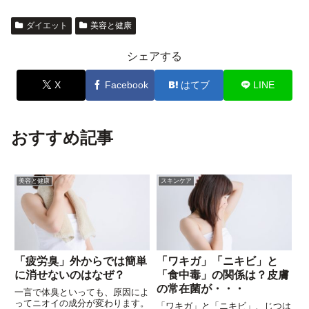
ダイエット
美容と健康
シェアする
X
Facebook
はてブ
LINE
おすすめ記事
美容と健康
スキンケア
「疲労臭」外からでは簡単
「ワキガ」「ニキビ」と
に消せないのはなぜ？
「食中毒」の関係は？皮膚
の常在菌が・・・
一言で体臭といっても、原因によ
ってニオイの成分が変わります。
「ワキガ」と「ニキビ」、じつは