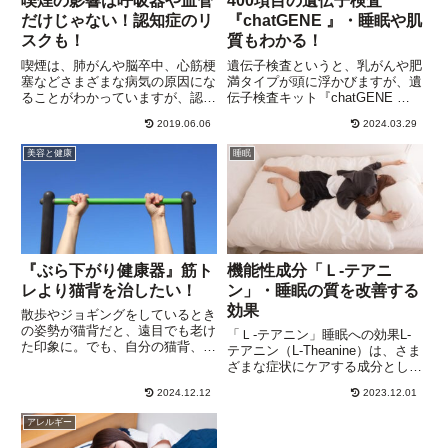
喫煙の影響は呼吸器や血管
400項目の遺伝子検査
だけじゃない！認知症のリ
『chatGENE 』・睡眠や肌
スクも！
質もわかる！
喫煙は、肺がんや脳卒中、心筋梗
遺伝子検査というと、乳がんや肥
塞などさまざまな病気の原因にな
満タイプが頭に浮かびますが、遺
ることがわかっていますが、認知
伝子検査キット『chatGENE 』
症のリスクが高くなることについ
で調べることができるのは、なん
2019.06.06
2024.03.29
てはあまり知られていないようで
と400項目！『chatGENE 』は検
す。一般社団法人 日本神経学会
査項目数が多いだけでなく、１項
美容と健康
睡眠
のＨＰには、６５歳～７５歳で喫
目あたり15円程度！なので、費
煙している人は、すべての認知
用的にも従来の...
症...
『ぶら下がり健康器』筋ト
機能性成分「Ｌ-テアニ
レより猫背を治したい！
ン」・睡眠の質を改善する
効果
散歩やジョギングをしているとき
の姿勢が猫背だと、遠目でも老け
「Ｌ-テアニン」睡眠への効果L-
た印象に。でも、自分の猫背、気
テアニン（L-Theanine）は、さま
づきにくいんですよね。ふとショ
ざまな症状にケアする成分とし
ーウィンドウに映った自分の姿を
て、多くのサプリメントに配合さ
横目で見て、丸まった背中に愕
2024.12.12
2023.12.01
れています。L-テアニンの特徴
然！そこで思いだしたのが、「ぶ
は、脳にはたらきかけて体のリズ
アレルギー
ら下がり健康器」。1970年代
ムをととのえるようにはたらきま
に...
すが、睡眠薬とちがっ...