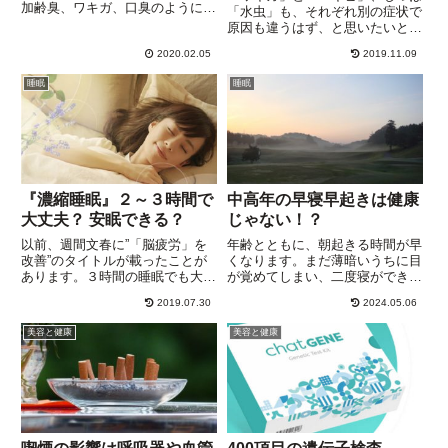
加齢臭、ワキガ、口臭のように、
「水虫」も、それぞれ別の症状で
原因やケア法がある程度頭に浮か
原因も違うはず、と思いたいとこ
んでくる場合もありますが、思い
ろですが、意外なところに共通点
あたらないケースも。アンモニア
2020.02.05
2019.11.09
が・・・。この３つは、皮膚つな
臭！「疲労臭」とも呼ばれるそう
がりでなんとなく理解できそうで
睡眠
睡眠
ですが、実際にこのニオイが体
すが、「食中毒」にも関係がある
か...
となれば、なぜ？との疑問がわ
き...
『濃縮睡眠』２～３時間で
中高年の早寝早起きは健康
大丈夫？ 安眠できる？
じゃない！？
以前、週間文春に”「脳疲労」を
年齢とともに、朝起きる時間が早
改善”のタイトルが載ったことが
くなります。まだ薄暗いうちに目
あります。３時間の睡眠でも大丈
が覚めてしまい、二度寝ができな
夫という「濃縮睡眠」の記事。著
いまま、うとうとしながらそのま
2019.07.30
2024.05.06
名な財界人のなかには、睡眠時間
ま起床時刻になるのを布団の中で
2～3時間、なんて達人もいるよ
待つ人も。日が昇る前から、散歩
美容と健康
美容と健康
うですが、考えたこともありませ
をする人もいます。早朝の公園、
んね。やはり、最低7時間、で
気持ちがいいですが、早起きが
き...
か...