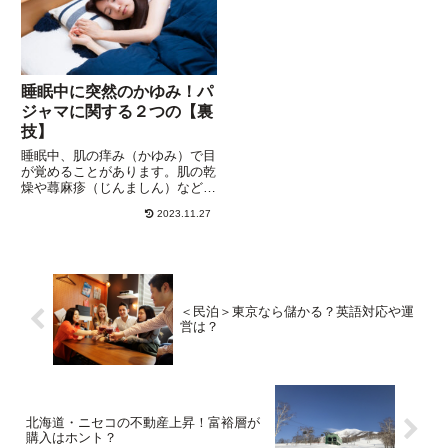
睡眠中に突然のかゆみ！パ
ジャマに関する２つの【裏
技】
睡眠中、肌の痒み（かゆみ）で目
が覚めることがあります。肌の乾
燥や蕁麻疹（じんましん）などの
ほかに、衣類の摩擦が原因になる
2023.11.27
ことも。”掻いちゃダメ”とわかっ
ていても、我慢するのはムリ。私
の場合は下半身、とくに太ももの
内側。睡眠中のかゆみの原因に...
＜民泊＞東京なら儲かる？英語対応や運
営は？
北海道・ニセコの不動産上昇！富裕層が
購入はホント？