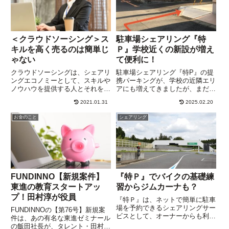
＜クラウドソーシング＞ス
駐車場シェアリング『特
キルを高く売るのは簡単じ
Ｐ』学校近くの新設が増え
ゃない
て便利に！
クラウドソーシングは、シェアリ
駐車場シェアリング『特P』の提
ングエコノミーとして、スキルや
携パーキングが、学校の近隣エリ
ノウハウを提供する人とそれを購
アにも増えてきましたが、まだま
入する人の架け橋になっていま
だ足りません。駐車場シェアリン
2021.01.31
2025.02.20
す。プラットフォームとしては、
グとは、駐車場の空きスペースを
Lancers（ランサーズ）、
借りたい人へ貸し出すサービスの
お金のこと
シェアリング
Bizseek（ビズシーク）、
こと。『特P』は、駐車場シェア
CrowdWorks（クラウドワ...
リングをマッチングするプラッ
ト...
FUNDINNO【新規案件】
『特Ｐ』でバイクの基礎練
東進の教育スタートアッ
習からジムカーナも？
プ！田村淳が役員
『特Ｐ』は、ネットで簡単に駐車
場を予約できるシェアリングサー
FUNDINNOの【第76号】新規案
ビスとして、オーナーからも利用
件は、あの有名な東進ゼミナール
者からも好評です。しかし、『特
の飯田社長が、タレント・田村淳