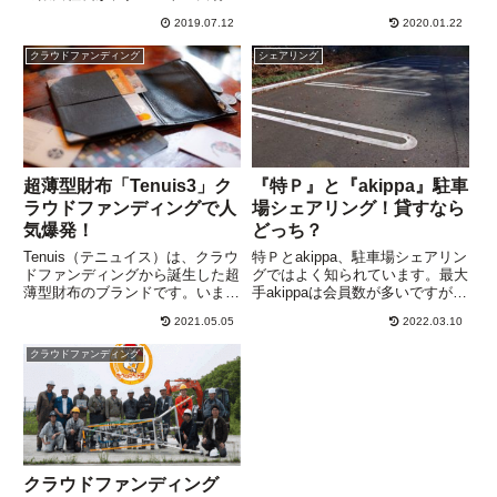
Ｐ』でバイクの練習場を割安で借
さんを役員に向かい入れて立ち上
りることができることは知りませ
2019.07.12
2020.01.22
げたスタートアップ企業。企業名
んでした。バイク初心者から本格
は、「株式会社 DEFアニバーサ
クラウドファンディング
シェアリング
的なジムカーナまで、駐車場か
リー」で、企業コンセプトは「教
ら...
育×エンターテインメン...
超薄型財布「Tenuis3」ク
『特Ｐ』と『akippa』駐車
ラウドファンディングで人
場シェアリング！貸すなら
気爆発！
どっち？
Tenuis（テニュイス）は、クラウ
特Ｐとakippa、駐車場シェアリン
ドファンディングから誕生した超
グではよく知られています。最大
薄型財布のブランドです。いま、
手akippaは会員数が多いですが、
Tenuisの最新モデル「Tenuis3」
ユーザビリティ（使いやすさ）に
2021.05.05
2022.03.10
のプロジェクトが、購入型クラウ
関しては特Ｐが優れ、後発ながら
ドファンディング
急上昇！そのあたりを詳しく解説
クラウドファンディング
「CAMPFIRE（キャンプファイ
します。
ア）」で募集中！ ※現...
クラウドファンディング