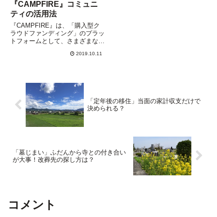
『CAMPFIRE』コミュニ
ティの活用法
『CAMPFIRE』は、「購入型ク
ラウドファンディング」のプラッ
トフォームとして、さまざまなプ
ロジェクトの実現に大きな力とな
2019.10.11
っています。”クラウドファンデ
ィング”とは、「クラウド（群
衆）」と「ファンディング（資金
調達）」を合わせた造語で、不...
「定年後の移住」当面の家計収支だけで
決められる？
「墓じまい」ふだんから寺との付き合い
が大事！改葬先の探し方は？
コメント