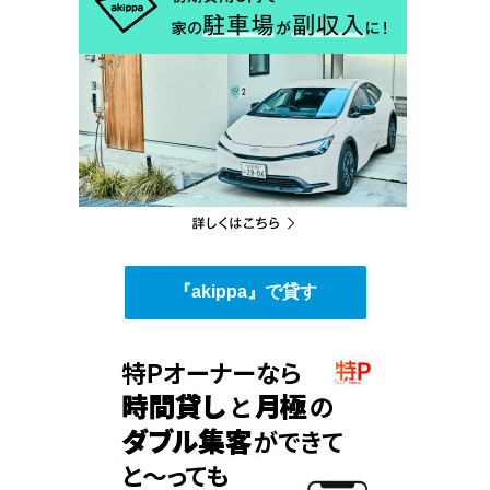
『akippa』で貸す