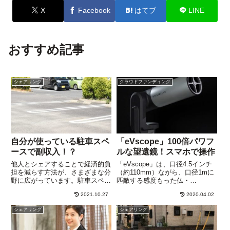
X
Facebook
はてブ
LINE
おすすめ記事
シェアリング
クラウドファンディング
自分が使っている駐車スペ
「eVscope」100倍パワフ
ースで副収入！？
ルな望遠鏡！スマホで操作
他人とシェアすることで経済的負
「eVscope」は、口径4.5インチ
担を減らす方法が、さまざまな分
（約110mm）ながら、口径1mに
野に広がっています。駐車スペー
匹敵する感度もった仏・
スのシェアサービスを利用する人
Unistellar社の新型望遠鏡です。
2021.10.27
2020.04.02
も徐々に増えてきています。利用
天体観測といえば、冬の澄みきっ
者にとっても家計の負担軽減にな
た星空の下で、防寒服を着こみ、
シェアリング
シェアリング
りますが、駐車場オーナーにとっ
スコープをのぞくのが当り前でし
ても思いがけない副収入になる
た。さらに、「e...
か...