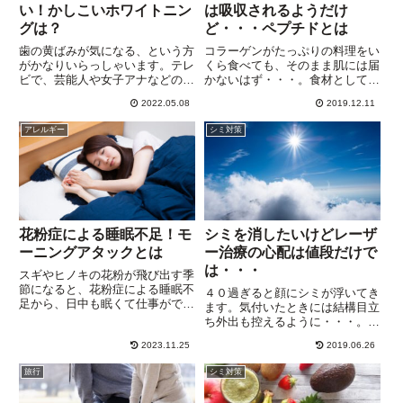
い！かしこいホワイトニン
は吸収されるようだけ
グは？
ど・・・ペプチドとは
歯の黄ばみが気になる、という方
コラーゲンがたっぷりの料理をい
がかなりいらっしゃいます。テレ
くら食べても、そのまま肌には届
ビで、芸能人や女子アナなどの不
かないはず・・・。食材として摂
自然に白い歯をよく見ますが、日
り込んだコラーゲンは、いちどア
2022.05.08
2019.12.11
本人の歯は、もともと多少黄色味
ミノ酸に分解されてから、それぞ
を帯びているのが自然！欧米人
れの組織で再合成されるので、お
アレルギー
シミ対策
は、日本人と比べて歯が白いです
肌のコラーゲンにはならないとさ
から、自分の歯をより黄色く感じ
れてきました。しかし、最近の
て...
研...
花粉症による睡眠不足！モ
シミを消したいけどレーザ
ーニングアタックとは
ー治療の心配は値段だけで
は・・・
スギやヒノキの花粉が飛び出す季
節になると、花粉症による睡眠不
４０過ぎると顔にシミが浮いてき
足から、日中も眠くて仕事ができ
ます。気付いたときには結構目立
ないという話をよく聞きます。
ち外出も控えるように・・・。レ
「鼻づまりで、うまく寝付けな
ーザー治療を考える人も多いです
い」と、寝る時のつらさを訴える
2023.11.25
2019.06.26
が、シミの種類によってはレーザ
人が多いですが、グラクソ・スミ
ーが使えない場合も。術後のケア
旅行
シミ対策
スクライン株式会社・コンタック
次第では、悪化させてしまうこと
総合...
もあるようですから・・・