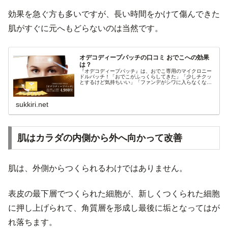
効果を急ぐ方も多いですが、長い時間をかけて傷んできた
肌がすぐに元へもどらないのは当然です。
オデコディープパッチの口コミ おでこへの効果
は？
『オデコディープパッチ』は、おでこ専用のマイクロニー
ドルパッチ！「おでこがふっくらしてきた」「少しチクッ
とするけど気持ちいい」「ファンデがシワに入らなくなっ
た」おでこのシワ、目につくだけでなく、たしかにファン
デがシワに入りこみます。目を見開...
sukkiri.net
肌はカラダの内側から外へ向かって改善
肌は、外側からつくられるわけではありません。
表皮の最下層でつくられた細胞が、新しくつくられた細胞
に押し上げられて、角質層を形成し最後に垢となってはが
れ落ちます。