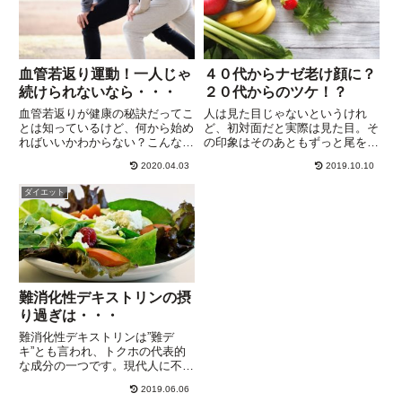
血管若返り運動！一人じゃ
４０代からナゼ老け顔に？
続けられないなら・・・
２０代からのツケ！？
血管若返りが健康の秘訣だってこ
人は見た目じゃないというけれ
とは知っているけど、何から始め
ど、初対面だと実際は見た目。そ
ればいいかわからない？こんな
の印象はそのあともずっと尾を引
方、多いんじゃないでしょうか。
きます。老けて見られてると思う
2020.04.03
2019.10.10
私も同じです。健康を考えなるべ
だけで、気持ちも消極的
く車を使わず歩くようにしていま
に・・・。なぜ、実年齢より老け
ダイエット
すが、運動量は多分足りない！で
てみられるのか？その原因とこれ
も、自分の健康状態をチェックで
からの改善方法のヒントをまとめ
き...
ました。
難消化性デキストリンの摂
り過ぎは・・・
難消化性デキストリンは”難デ
キ”とも言われ、トクホの代表的
な成分の一つです。現代人に不足
しがちな食物繊維を効果的に摂取
2019.06.06
できることから注目され、ダイエ