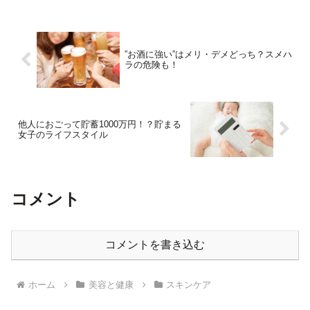
ットを目指す人にも人気です
が・・・、どんな成分も摂り過ぎ
は要注意！＜難消化性デキストリ
ン＞摂...
”お酒に強い”はメリ・デメどっち？スメハ
ラの危険も！
他人におごって貯蓄1000万円！？貯まる
女子のライフスタイル
コメント
コメントを書き込む
ホーム
美容と健康
スキンケア