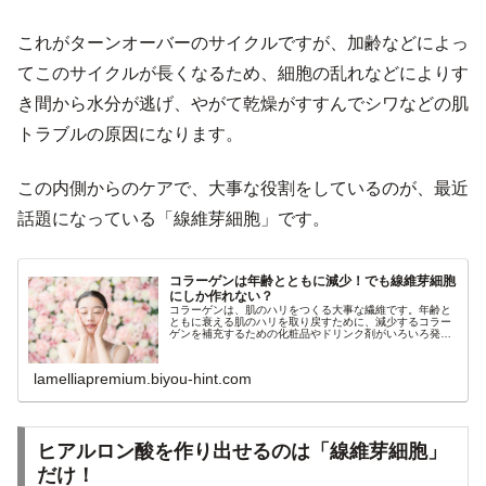
これがターンオーバーのサイクルですが、加齢などによっ
てこのサイクルが長くなるため、細胞の乱れなどによりす
き間から水分が逃げ、やがて乾燥がすすんでシワなどの肌
トラブルの原因になります。
この内側からのケアで、大事な役割をしているのが、最近
話題になっている「線維芽細胞」です。
コラーゲンは年齢とともに減少！でも線維芽細胞
にしか作れない？
コラーゲンは、肌のハリをつくる大事な繊維です。年齢と
ともに衰える肌のハリを取り戻すために、減少するコラー
ゲンを補充するための化粧品やドリンク剤がいろいろ発売
されています。しかし、コラーゲンは、残念ながら外から
補充することはできません。また、
lamelliapremium.biyou-hint.com
ヒアルロン酸を作り出せるのは「線維芽細胞」
だけ！