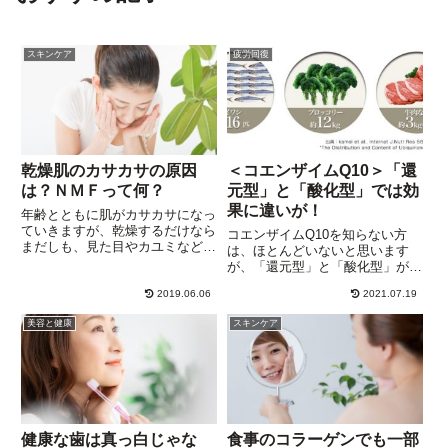
スキンケア
疲労回復
乾燥肌のカサカサの原因
＜コエンザイムQ10＞「還
は？ＮＭＦって何？
元型」と「酸化型」では効
果に違いが！
年齢とともに肌がカサカサになっ
ていきますが、乾燥するだけなら
コエンザイムQ10を知らない方
まだしも、見た目やカユミなどの
は、ほとんどいないと思います
症状が出てくると生活にも支障
が、「還元型」と「酸化型」があ
が・・・。不眠症や、ストレスか
ることは知らない方が多いようで
ら体調不良になり、症状をさらに
2019.06.06
2021.07.19
す。若い方は、サプリメントの必
悪化させる場合も。原因は、ター
要性を感じていないかもしれませ
美容と健康
スキンケア
ンオーバーの乱れだけじゃなく、
んが、オリンピックのメダリスト
ＮＭＦなど・・・。
たちが密かに愛用していると言わ
れ...
健康な歯は真っ白じゃな
食事のコラーゲンでも一部