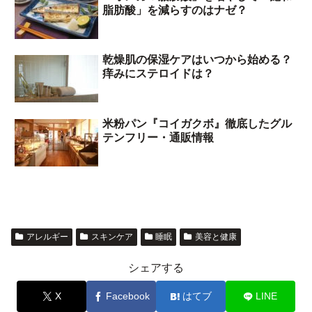
脂肪酸」を減らすのはナゼ？
乾燥肌の保湿ケアはいつから始める？
痒みにステロイドは？
米粉パン『コイガクボ』徹底したグル
テンフリー・通販情報
アレルギー
スキンケア
睡眠
美容と健康
シェアする
X
Facebook
はてブ
LINE