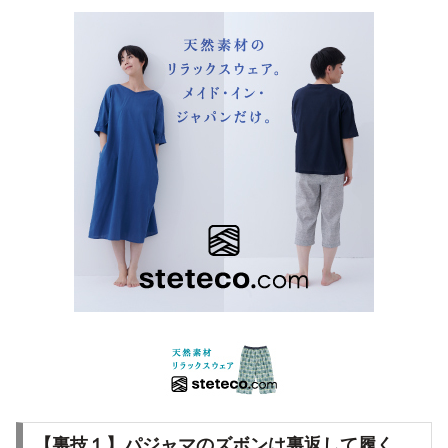
【裏技１】パジャマのズボンは裏返して履く