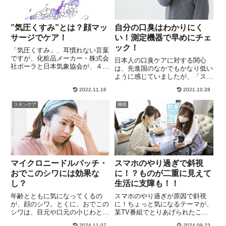
”気圧くすみ”とは？顔マッ
自分の口臭はわかりにく
サージでケア！
い！測定機器で早めにチェ
ック！
「気圧くすみ」、耳慣れない言葉
ですが、化粧品メーカー・株式会
日本人の口臭ケアに対する関心
社ポーラと日本気象協会が、４年
は、先進国のなかでもかなり低い
間にわたって続けてきた共同研究
ように感じていましたが、「スメ
の成果で、バナー画像はその分布
ルハラスメント」をきっかけに急
図です。「肌」と「気象環境」の
2022.11.16
2021.10.28
速に高まってきたようです。自分
関係を、250万件ものビッグデー
では感じにくい口臭ですが、周り
スキンケア
睡眠
タを分析して発見したのが、”...
の人にとっては悪臭以外の何物で
もありません。口臭測定器を使っ
た...
マイクロニードルパッチ・
スマホのやり過ぎで斜視
おでこのシワには効果な
に！？ものが二重に見えて
し？
生活に支障も！！
年齢とともに気になってくるの
スマホのやり過ぎが原因で斜視
が、顔のシワ。とくに、おでこの
に！ちょっと気になるテーマが、
シワは、目元や口元の小じわとく
某TV番組でとりあげられたこと
らべ、深く刻まれるため目立ちま
があります。斜視は、右眼と左眼
2024.11.07
2024.09.23