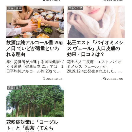
す。マスクをする機会が多くなっ
の視線が違う場所に向かっている
たことも、理由の一つかもしれま
状態のこと。”物が二重に見え
美容と健康
スキンケア
せん。おでこのシワは、目を大き
る”ことがあるだけでなく、見た
く見開いたり、上目遣いでモノを
目にもいわゆる”寄り目”の状態
見...
に。...
飲酒は純アルコール量 20g
花王エスト「バイオミメシ
／日 ていどが適量といわ
ス ヴェール」人口皮膚の
れる理由
効果・口コミは？
厚生労働省が推進する国民健康づ
花王の人工皮膚「エスト バイオ
くり運動「健康日本 21」では、1
ミメシス ヴェール」が、
日平均純アルコール約 20g てい
2019.12.4に発売されました。人
どなら”節度ある適度な飲酒”とし
口皮膚の使用法は、肌の表面に極
2023.10.02
2021.10.05
ています。純アルコール約 20g
薄膜をつくり、肌の表面の水分環
は、お酒に換算すると、ビール
境を整え、寝ているあいだにスキ
美容と健康
（アルコール度数５％）：
ンケアをするというもの。”シミ
500mL、日本酒（...
やシワを隠すため”と説明して...
花粉症対策に「ヨーグル
ト」と「甜茶（てんち