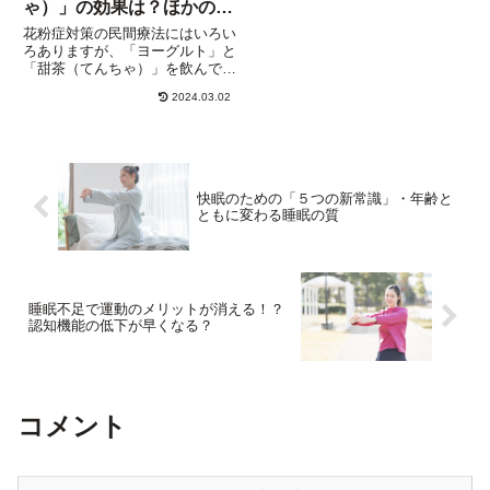
ゃ）」の効果は？ほかの民
間医療との比較
花粉症対策の民間療法にはいろい
ろありますが、「ヨーグルト」と
「甜茶（てんちゃ）」を飲んでい
るという方が多いのではないでし
2024.03.02
ょうか。ほかには、シソジュー
ス、クロレラ、羅漢果（らかん
か）、パパイアエキスなど。アロ
マテラピーという人も。そして最
近注...
快眠のための「５つの新常識」・年齢と
ともに変わる睡眠の質
睡眠不足で運動のメリットが消える！？
認知機能の低下が早くなる？
コメント