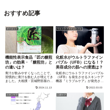
おすすめ記事
ダイエット
ウルトラファインバブル
機能性表示食品「匠の糖煎
化粧水がウルトラファイン
坊」の効果・「糖煎坊」と
バブル（UFB）になる！？
の違いは？
美容成分の肌への浸透は？
青汁が飲みやすくなったことで、
化粧水にウルトラファインバブル
習慣的に青汁を飲む人が増えてき
（UFB）を発生させるスキンケア
ました。大相撲・宮城野部屋の炎
機器『ミラブルケア』が発売され
鵬関が、ちゃんこの前に毎日飲ん
ました。圧縮空気の力によってウ
2024.11.13
2022.03.03
でいるというのが、国産桑の葉
ルトラファインバブル（UFB）が
100%を使用した「糖煎坊」。桑
生成しますが、普段から愛用して
スキンケア
口腔ケア
の葉のマイルドな味が好評です。
いる化粧水を使えるのが大きなメ
糖煎坊内容量：30包入り※目安...
リット！『ミラブルケア』の...