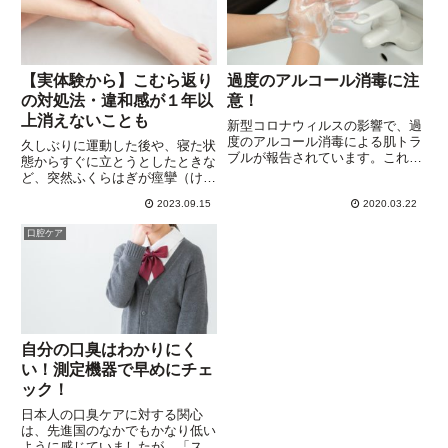
ろ...
見...
【実体験から】こむら返り
過度のアルコール消毒に注
の対処法・違和感が１年以
意！
上消えないことも
新型コロナウィルスの影響で、過
度のアルコール消毒による肌トラ
久しぶりに運動した後や、寝た状
ブルが報告されています。これま
態からすぐに立とうとしたときな
で、キチンと手洗いをしたことが
ど、突然ふくらはぎが痙攣（けい
無かった人が、神経質とも思える
れん）し、強烈な痛みがおそって
ほどていねいにアルコール消毒を
2023.09.15
2020.03.22
くることがあります。”こむら返
している姿を見ると、”肌を痛め
り”です。なんの兆候もないとこ
口腔ケア
ない？”と心配になることも。
ろからいきなりの激痛ですから、
ニ...
対応が遅れることが多く、額に
冷...
自分の口臭はわかりにく
い！測定機器で早めにチェ
ック！
日本人の口臭ケアに対する関心
は、先進国のなかでもかなり低い
ように感じていましたが、「スメ