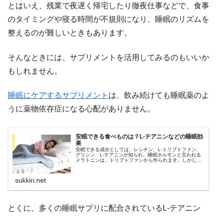
とはいえ、残業で夜遅く帰宅したり徹夜仕事などで、食事
のタイミングや寝る時間が不規則になり、睡眠のリズムを
整えるのが難しいときもあります。
そんなときには、サプリメントを活用してみるのもいいか
もしれません。
睡眠にケアするサプリメント
は、飲み続けても睡眠薬のよ
うに薬物依存症になる心配がありません。
安眠できる食べものは？L-テアニンなどの睡眠効
果
安眠できる成分としては、レシチン、L-トリプトファン、
グリシン、L-テアニンが知られ、睡眠ホルモンと言われる
メラトニンは、トリプトファンから作られます。しかし、
これらの成分を食品で摂ろうとすると、かなりの量が必要
になるようです。安眠をサポー...
sukkiri.net
とくに、多くの睡眠サプリに配合されているL-テアニン