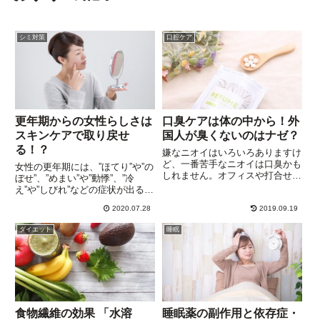
シミ対策
口腔ケア
更年期からの女性らしさは
口臭ケアは体の中から！外
スキンケアで取り戻せ
国人が臭くないのはナゼ？
る！？
嫌なニオイはいろいろありますけ
ど、一番苦手なニオイは口臭かも
女性の更年期には、”ほてり”や”の
しれません。オフィスや打合せの
ぼせ”、”めまい”や”動悸”、”冷
ときに、しゃべり出してからほん
え”や”しびれ”などの症状が出るこ
の少しの時間差で襲ってくるニオ
とがあります。イライラしたり、
イは、とても強烈で、廊下などで
2020.07.28
2019.09.19
よく眠れなかったり、気分が落ち
すれ違いざまに香ってくる体臭と
込むことも。これらの症状の他に
ダイエット
睡眠
はまた別格。最悪なのは、同じ
異常がなければ、更年期症状と呼
空...
び、日常生活に支障...
食物繊維の効果 「水溶
睡眠薬の副作用と依存症・