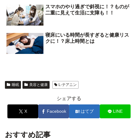
スマホのやり過ぎで斜視に！？ものが
二重に見えて生活に支障も！！
寝床にいる時間が長すぎると健康リス
クに！？床上時間とは
睡眠
美容と健康
L-テアニン
シェアする
X
Facebook
はてブ
LINE
おすすめ記事