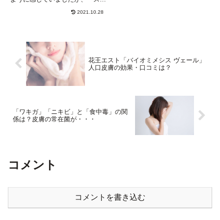
ルハラスメント」をきっかけに急
2021.10.28
速に高まってきたようです。自分
では感じにくい口臭ですが、周り
の人にとっては悪臭以外の何物で
もありません。口臭測定器を使っ
た...
花王エスト「バイオミメシス ヴェール」
人口皮膚の効果・口コミは？
「ワキガ」「ニキビ」と「食中毒」の関
係は？皮膚の常在菌が・・・
コメント
コメントを書き込む