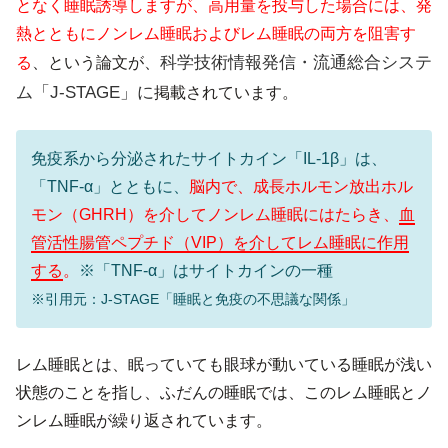
となく睡眠誘導しますが、高用量を投与した場合には、発
熱とともにノンレム睡眠およびレム睡眠の両方を阻害す
科学技術情報発信・流通総合システ
る
、という論文が、
ム「J-STAGE」に
掲載されています。
免疫系から分泌されたサイトカイン「IL-1β」は、
「TNF-α」とともに、
脳内で、成長ホルモン放出ホル
モン（GHRH）を介してノンレム睡眠にはたらき、
血
管活性腸管ペプチド（VIP）を介してレム睡眠に作用
する
。
※「TNF-α」はサイトカインの一種
※引用元：J-STAGE「睡眠と免疫の不思議な関係」
レム睡眠とは、眠っていても眼球が動いている睡眠が浅い
状態のことを指し、ふだんの睡眠では、このレム睡眠とノ
ンレム睡眠が繰り返されています。