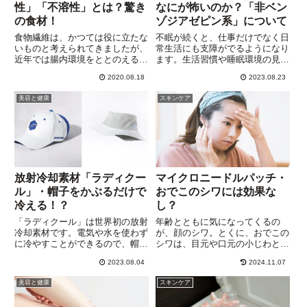
性」「不溶性」とは？驚き
なにが怖いのか？「非ベン
の食材！
ゾジアゼピン系」について
食物繊維は、かつては役に立たな
不眠が続くと、仕事だけでなく日
いものと考えられてきましたが、
常生活にも支障がでるようになり
近年では腸内環境をととのえるの
ます。生活習慣や睡眠環境の見直
に、とても重要な役割を果たして
しが最優先ですが、それでも不眠
2020.08.18
2023.08.23
いることがわかっています。しか
が改善しなければ、睡眠薬を飲ん
し、食物繊維の摂取量は、日本人
でみようかな・・と。そのときに
美容と健康
スキンケア
の食生活の変化によってかなり減
頭をよぎるのが、依存症などへの
ってきているようです。大塚製
不安。睡眠薬の副作用などにつ
薬...
い...
放射冷却素材「ラディクー
マイクロニードルパッチ・
ル」・帽子をかぶるだけで
おでこのシワには効果な
冷える！？
し？
「ラディクール」は世界初の放射
年齢とともに気になってくるの
冷却素材です。電気や水を使わず
が、顔のシワ。とくに、おでこの
に冷やすことができるので、帽子
シワは、目元や口元の小じわとく
や日傘、サンシェード、さらには
らべ、深く刻まれるため目立ちま
2023.08.04
2024.11.07
建物の外装などにも使われはじめ
す。マスクをする機会が多くなっ
ています。「ラディクール」素材
たことも、理由の一つかもしれま
美容と健康
スキンケア
の冷却効果について、帽子を他社
せん。おでこのシワは、目を大き
製品を同じ状況で比較したとこ
く見開いたり、上目遣いでモノを